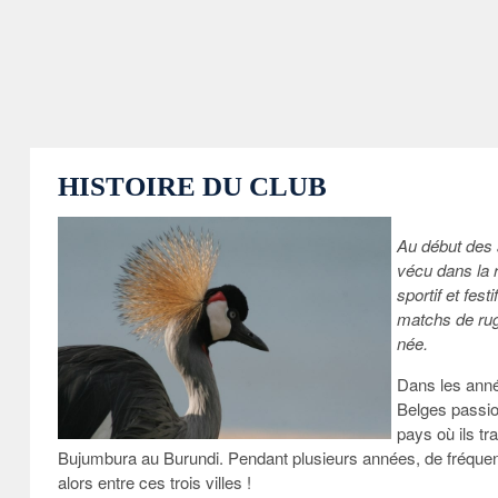
HISTOIRE DU CLUB
Au début des a
vécu dans la 
sportif et fest
matchs de rug
née.
Dans les anné
Belges passi
pays où ils t
Bujumbura au Burundi. Pendant plusieurs années, de fréquen
alors entre ces trois villes !