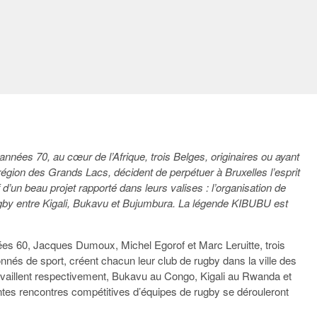
nnées 70, au cœur de l’Afrique, trois Belges, originaires ou ayant
région des Grands Lacs, décident de perpétuer à Bruxelles l’esprit
if d’un beau projet rapporté dans leurs valises : l’organisation de
by entre Kigali,
Bukavu et
Bujumbura. La légende KIBUBU est
es 60, Jacques Dumoux, Michel Egorof et Marc Leruitte, trois
onnés de
s
port, créent chacun leur club de rugby dans la ville des
ravaillent respectivement, Bukavu au Congo, Kigali au Rwanda et
tes rencontres compétitives d’équipes de rugby se dérouleront