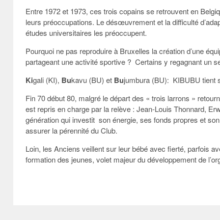
Entre 1972 et 1973, ces trois copains se retrouvent en Belgi
leurs préoccupations. Le désœuvrement et la difficulté d’adap
études universitaires les préoccupent.
Pourquoi ne pas reproduire à Bruxelles la création d’une équ
partageant une activité sportive ?
Certains y regagnant un sen
Ki
gali (KI),
Bu
kavu (BU) et
Bu
jumbura (BU):
KIBUBU tient s
Fin 70 début 80, malgré le départ des « trois larrons » retourn
est repris en charge par la relève : Jean-Louis Thonnard, Erw
génération qui investit
son énergie, ses fonds propres et son
assurer la pérennité du Club.
Loin, les Anciens veillent sur leur bébé avec fierté, parfois 
formation des jeunes, volet majeur du développement de l’org