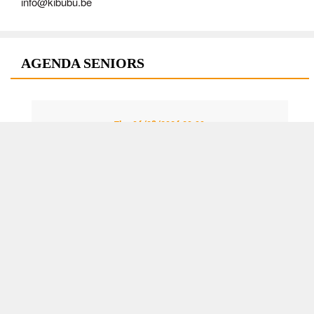
info@kibubu.be
AGENDA SENIORS
Thu 06/08/2026
20:00
S2, S1 - Entraînement
Tue 11/08/2026
20:00
S2, S1 - Entraînement