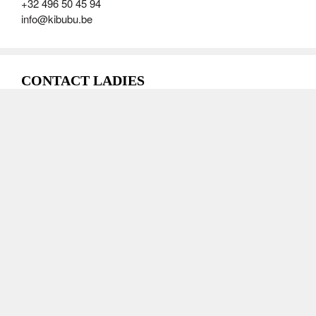
+32 496 50 45 94
info@kibubu.be
CONTACT LADIES
Alexandra DEBEUR
+32 (0)471 82 66 03
ladies@kibubu.be
CONTACT TOUCH
Pierre-Etienne MALLET
Coordinateur Touch
+32 0499 63 22 27
touch@kibubu.be