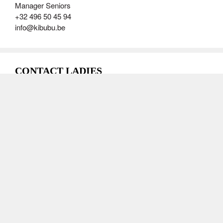
Manager Seniors
+32 496 50 45 94
info@kibubu.be
CONTACT LADIES
Alexandra DEBEUR
+32 (0)471 82 66 03
ladies@kibubu.be
CONTACT TOUCH
Pierre-Etienne MALLET
Coordinateur Touch
+32 0499 63 22 27
touch@kibubu.be